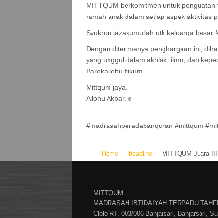
MITTQUM berkomitmen untuk penguatan vi
ramah anak dalam setiap aspek aktivitas 
Syukron jazakumullah utk keluarga besar
Dengan diterimanya penghargaan ini, d
yang unggul dalam akhlak, ilmu, dan keped
Barokallohu fiikum.
Mittqum jaya.
Allohu Akbar. ✊
#madrasahperadabanquran #mittqum #mit
Home
headline
MITTQUM Juara III 
MITTQUM
MADRASAH IBTIDAIYAH TERPADU TAHFI
Clolo RT. 003/006 Banjarsari, Banjarsari, S