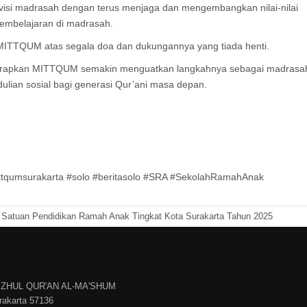
si madrasah dengan terus menjaga dan mengembangkan nilai-nilai
pembelajaran di madrasah.
 MITTQUM atas segala doa dan dukungannya yang tiada henti.
iharapkan MITTQUM semakin menguatkan langkahnya sebagai madrasa
ulian sosial bagi generasi Qur’ani masa depan.
tqumsurakarta #solo #beritasolo #SRA #SekolahRamahAnak
Satuan Pendidikan Ramah Anak Tingkat Kota Surakarta Tahun 2025
ZHUL QUR'AN AL-MA'SHUM
urakarta 57136