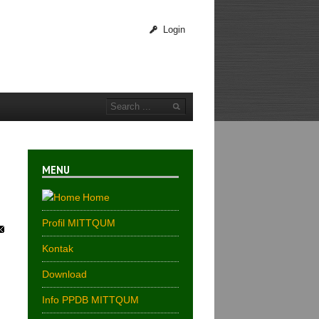
Login
MENU
Home
Profil MITTQUM
Kontak
Download
Info PPDB MITTQUM