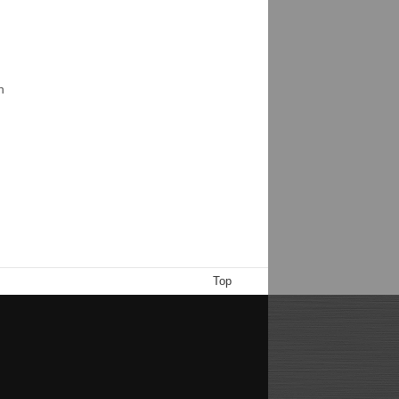
h
Top